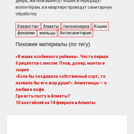
дверь, жители вынесут кошек и передадут
волонтёрам, а в квартире проведут санитарную
обработку.
Казахстан
Алматы
пенсионерка
Кошки
фекалии
жильцы
Антисанитария
Похожие материалы (по тегу)
«Я мама особенного ребенка». Часть первая
6 рецептов с мясом: Плов, донер, манты и
сырне
«Если бы создавала собственный сорт, то
назвала бы его жар души!»: Алматинцы — о
любви к кофе
Где есть пасту в Алматы?
10 коктейлей на 14 февраля в Алматы