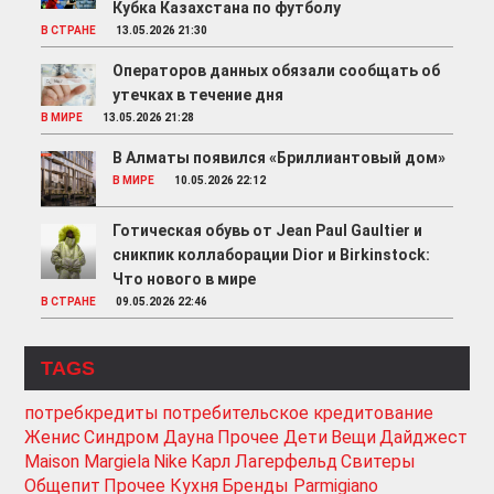
Кубка Казахстана по футболу
В СТРАНЕ
13.05.2026 21:30
Операторов данных обязали сообщать об
утечках в течение дня
В МИРЕ
13.05.2026 21:28
В Алматы появился «Бриллиантовый дом»
В МИРЕ
10.05.2026 22:12
Готическая обувь от Jean Paul Gaultier и
сникпик коллаборации Dior и Birkinstock:
Что нового в мире
В СТРАНЕ
09.05.2026 22:46
TAGS
потребкредиты
потребительское кредитование
Женис
Синдром Дауна
Прочее Дети
Вещи
Дайджест
Maison Margiela
Nike
Карл Лагерфельд
Свитеры
Общепит
Прочее Кухня
Бренды Parmigiano