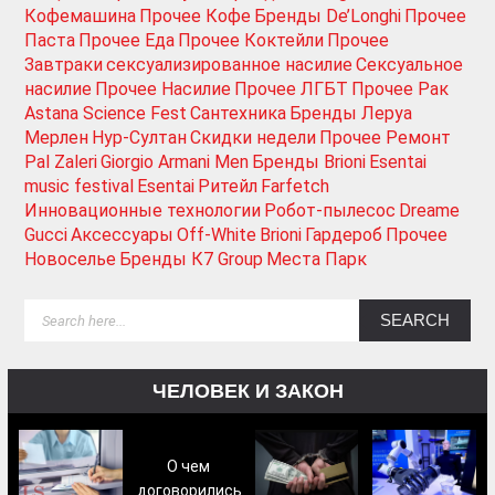
Кофемашина
Прочее Кофе
Бренды De’Longhi
Прочее
Паста
Прочее Еда
Прочее Коктейли
Прочее
Завтраки
сексуализированное насилие
Сексуальное
насилие
Прочее Насилие
Прочее ЛГБТ
Прочее Рак
Astana Science Fest
Сантехника
Бренды Леруа
Мерлен
Нур-Султан
Скидки недели
Прочее Ремонт
Pal Zaleri
Giorgio Armani Men
Бренды Brioni
Esentai
music festival
Esentai
Ритейл
Farfetch
Инновационные технологии
Робот-пылесос
Dreame
Gucci
Аксессуары
Off-White
Brioni
Гардероб
Прочее
Новоселье
Бренды К7 Group
Места Парк
ЧЕЛОВЕК И ЗАКОН
О чем
договорились