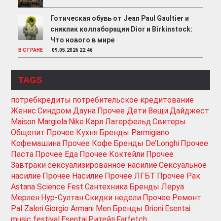
Готическая обувь от Jean Paul Gaultier и
сникпик коллаборации Dior и Birkinstock:
Что нового в мире
В СТРАНЕ
09.05.2026 22:46
TAGS
потребкредиты
потребительское кредитование
Женис
Синдром Дауна
Прочее Дети
Вещи
Дайджест
Maison Margiela
Nike
Карл Лагерфельд
Свитеры
Общепит
Прочее Кухня
Бренды Parmigiano
Кофемашина
Прочее Кофе
Бренды De’Longhi
Прочее
Паста
Прочее Еда
Прочее Коктейли
Прочее
Завтраки
сексуализированное насилие
Сексуальное
насилие
Прочее Насилие
Прочее ЛГБТ
Прочее Рак
Astana Science Fest
Сантехника
Бренды Леруа
Мерлен
Нур-Султан
Скидки недели
Прочее Ремонт
Pal Zaleri
Giorgio Armani Men
Бренды Brioni
Esentai
music festival
Esentai
Ритейл
Farfetch