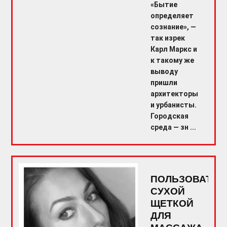
«Бытие
определяет
сознание», —
так изрек
Карл Маркс и
к такому же
выводу
пришли
архитекторы
и урбанисты.
Городская
среда — зн ...
ПОЛЬЗОВАТЬС
СУХОЙ
ЩЕТКОЙ
ДЛЯ