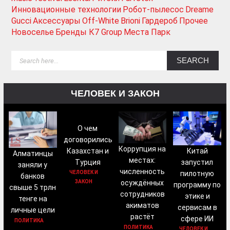
Инновационные технологии
Робот-пылесос
Dreame
Gucci
Аксессуары
Off-White
Brioni
Гардероб
Прочее
Новоселье
Бренды К7 Group
Места Парк
ЧЕЛОВЕК И ЗАКОН
О чем
договорились
Коррупция на
Китай
Казахстан и
Алматинцы
местах:
запустил
Турция
заняли у
численность
пилотную
ЧЕЛОВЕК И
банков
осуждённых
ЗАКОН
программу по
свыше 5 трлн
сотрудников
этике и
тенге на
акиматов
сервисам в
личные цели
растёт
сфере ИИ
ПОЛИТИКА
ПОЛИТИКА
ЧЕЛОВЕК И