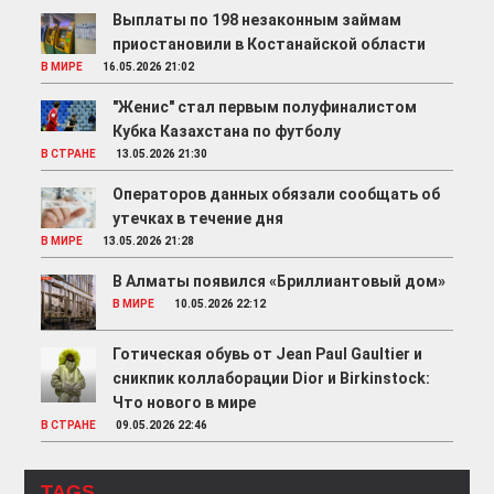
Выплаты по 198 незаконным займам
приостановили в Костанайской области
В МИРЕ
16.05.2026 21:02
"Женис" стал первым полуфиналистом
Кубка Казахстана по футболу
В СТРАНЕ
13.05.2026 21:30
Операторов данных обязали сообщать об
утечках в течение дня
В МИРЕ
13.05.2026 21:28
В Алматы появился «Бриллиантовый дом»
В МИРЕ
10.05.2026 22:12
Готическая обувь от Jean Paul Gaultier и
сникпик коллаборации Dior и Birkinstock:
Что нового в мире
В СТРАНЕ
09.05.2026 22:46
TAGS