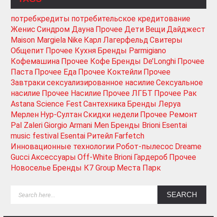
потребкредиты
потребительское кредитование
Женис
Синдром Дауна
Прочее Дети
Вещи
Дайджест
Maison Margiela
Nike
Карл Лагерфельд
Свитеры
Общепит
Прочее Кухня
Бренды Parmigiano
Кофемашина
Прочее Кофе
Бренды De’Longhi
Прочее
Паста
Прочее Еда
Прочее Коктейли
Прочее
Завтраки
сексуализированное насилие
Сексуальное
насилие
Прочее Насилие
Прочее ЛГБТ
Прочее Рак
Astana Science Fest
Сантехника
Бренды Леруа
Мерлен
Нур-Султан
Скидки недели
Прочее Ремонт
Pal Zaleri
Giorgio Armani Men
Бренды Brioni
Esentai
music festival
Esentai
Ритейл
Farfetch
Инновационные технологии
Робот-пылесос
Dreame
Gucci
Аксессуары
Off-White
Brioni
Гардероб
Прочее
Новоселье
Бренды К7 Group
Места Парк