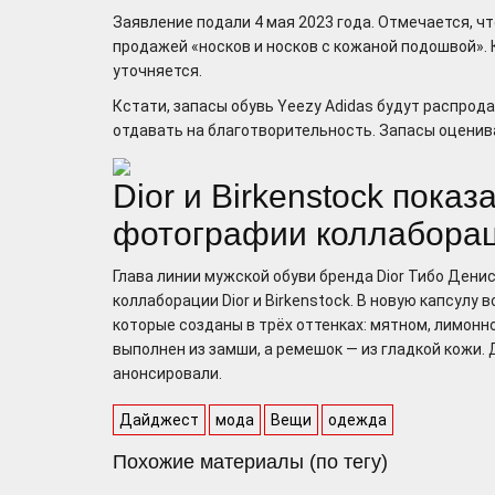
Заявление подали 4 мая 2023 года. Отмечается, ч
продажей «носков и носков с кожаной подошвой». 
уточняется.
Кстати, запасы обувь Yeezy Аdidas будут распрод
отдавать на благотворительность. Запасы оценив
Dior и Birkenstock пока
фотографии коллабора
Глава линии мужской обуви бренда Dior Тибо Дени
коллаборации Dior и Birkenstock. В новую капсулу
которые созданы в трёх оттенках: мятном, лимонн
выполнен из замши, а ремешок — из гладкой кожи. 
анонсировали.
Дайджест
мода
Вещи
одежда
Похожие материалы (по тегу)