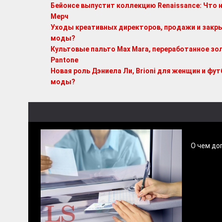
Бейонсе выпустит коллекцию Renaissance: Что 
Мерч
Уходы креативных директоров, продажи и закры
моды?
Культовые пальто Max Mara, переработанное зол
Pantone
Новая роль Дэниела Ли, Brioni для женщин и футб
моды?
О чем до