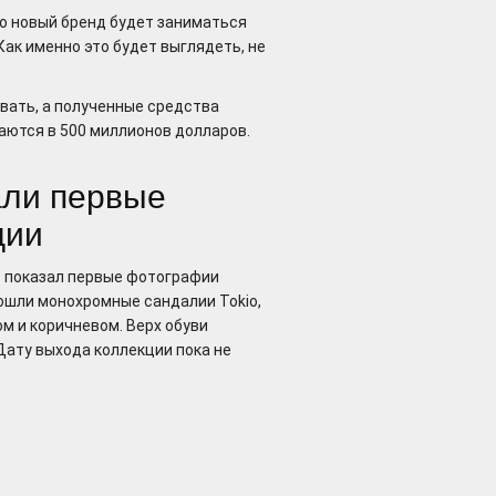
то новый бренд будет заниматься
Как именно это будет выглядеть, не
авать, а полученные средства
аются в 500 миллионов долларов.
зали первые
ции
с показал первые фотографии
 вошли монохромные сандалии Tokio,
ом и коричневом. Верх обуви
Дату выхода коллекции пока не