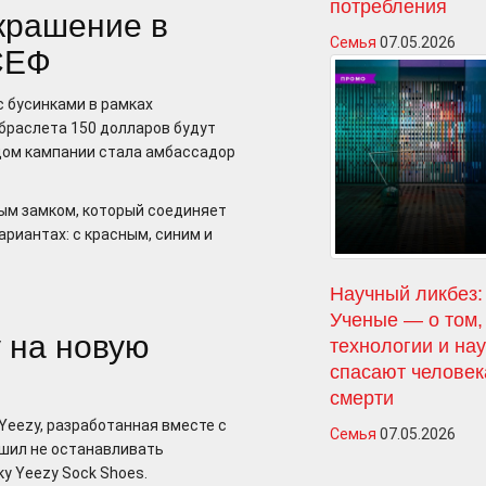
потребления
украшение в
Семья
07.05.2026
СЕФ
с бусинками в рамках
браслета 150 долларов будут
цом кампании стала амбассадор
ым замком, который соединяет
ариантах: с красным, синим и
Научный ликбез:
Ученые — о том,
у на новую
технологии и на
спасают человек
смерти
Yeezy, разработанная вместе с
Семья
07.05.2026
ешил не останавливать
у Yeezy Sock Shoes.