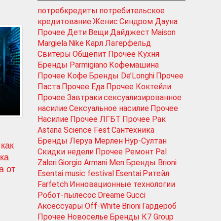
потребкредиты
потребительское
кредитование
Женис
Синдром Дауна
Прочее Дети
Вещи
Дайджест
Maison
Margiela
Nike
Карл Лагерфельд
Свитеры
Общепит
Прочее Кухня
Бренды Parmigiano
Кофемашина
Прочее Кофе
Бренды De’Longhi
Прочее
Паста
Прочее Еда
Прочее Коктейли
Прочее Завтраки
сексуализированное
насилие
Сексуальное насилие
Прочее
Насилие
Прочее ЛГБТ
Прочее Рак
Astana Science Fest
Сантехника
Бренды Леруа Мерлен
Нур-Султан
 как
Скидки недели
Прочее Ремонт
Pal
ука
Zaleri
Giorgio Armani Men
Бренды Brioni
а от
Esentai music festival
Esentai
Ритейл
Farfetch
Инновационные технологии
Робот-пылесос
Dreame
Gucci
Аксессуары
Off-White
Brioni
Гардероб
Прочее Новоселье
Бренды К7 Group