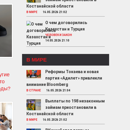
Костанайской области
В МИРЕ
16.05.2026 21:02
О чем договорились
Казахстан и Турция
ЧЕЛОВЕК И ЗАКОН
14.05.2026 21:10
В МИРЕ
Реформы Токаева и новая
угие
партия «Адилет» привлекли
то
внимание Bloomberg
оды?
В СТРАНЕ
16.05.2026 21:04
Выплаты по 198 незаконным
займам приостановили в
Костанайской области
В МИРЕ
16.05.2026 21:02