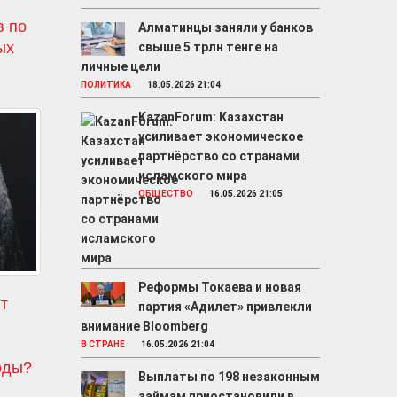
в по
Алматинцы заняли у банков
ых
свыше 5 трлн тенге на
личные цели
ПОЛИТИКА
18.05.2026 21:04
KazanForum: Казахстан
усиливает экономическое
партнёрство со странами
исламского мира
ОБЩЕСТВО
16.05.2026 21:05
Реформы Токаева и новая
т
партия «Адилет» привлекли
внимание Bloomberg
о
В СТРАНЕ
16.05.2026 21:04
оды?
Выплаты по 198 незаконным
займам приостановили в