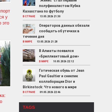
"Женис" стал первым
полуфиналистом Кубка
спорт
Казахстана по футболу
ся у
В СТРАНЕ
13.05.2026 21:30
о это
Операторов данных обязали
сообщать об утечках в
течение дня
В МИРЕ
13.05.2026 21:28
В Алматы появился
«Бриллиантовый дом»
В МИРЕ
10.05.2026 22:12
Готическая обувь от Jean
Paul Gaultier и сникпик
коллаборации Dior и
Birkinstock: Что нового в мире
В СТРАНЕ
09.05.2026 22:46
ка:
ro
TAGS