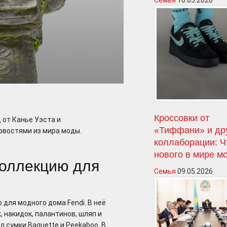
Семья
10.05.2026
Кроссовки от
 от Канье Уэста и
«Тиффани» и др
новостями из мира моды.
коллаборации: Ч
нового в мире м
коллекцию для
Семья
09.05.2026
для модного дома Fendi. В неё
 накидок, палантинов, шляп и
 сумки Baguette и Peekaboo. В