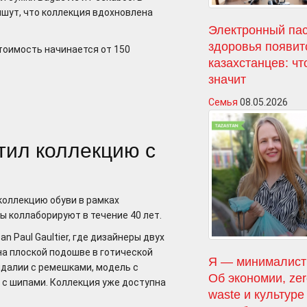
ишут, что коллекция вдохновлена
Электронный па
здоровья появит
тоимость начинается от 150
казахстанцев: чт
значит
Семья
08.05.2026
стил коллекцию с
 коллекцию обуви в рамках
ы коллаборируют в течение 40 лет.
n Paul Gaultier, где дизайнеры двух
на плоской подошве в готической
Я — минималист
ндалии с ремешками, модель с
Об экономии, ze
 с шипами. Коллекция уже доступна
waste и культуре