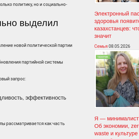
лько политику, но и социально-
Электронный па
льно выделил
здоровья появит
казахстанцев: чт
значит
вление новой политической партии
Семья
08.05.2026
обновления партийной системы
овый запрос:
едливость, эффективность
Я — минималист
лы рассматривается как часть
Об экономии, ze
waste и культуре