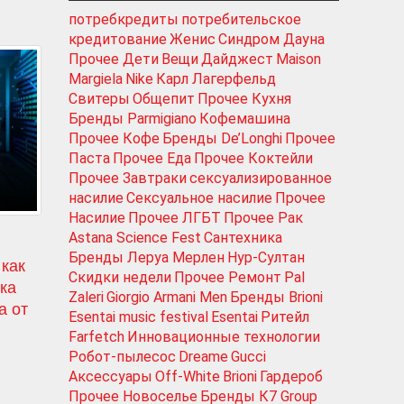
потребкредиты
потребительское
кредитование
Женис
Синдром Дауна
Прочее Дети
Вещи
Дайджест
Maison
Margiela
Nike
Карл Лагерфельд
Свитеры
Общепит
Прочее Кухня
Бренды Parmigiano
Кофемашина
Прочее Кофе
Бренды De’Longhi
Прочее
Паста
Прочее Еда
Прочее Коктейли
Прочее Завтраки
сексуализированное
насилие
Сексуальное насилие
Прочее
Насилие
Прочее ЛГБТ
Прочее Рак
Astana Science Fest
Сантехника
Бренды Леруа Мерлен
Нур-Султан
 как
Скидки недели
Прочее Ремонт
Pal
ука
Zaleri
Giorgio Armani Men
Бренды Brioni
а от
Esentai music festival
Esentai
Ритейл
Farfetch
Инновационные технологии
Робот-пылесос
Dreame
Gucci
Аксессуары
Off-White
Brioni
Гардероб
Прочее Новоселье
Бренды К7 Group