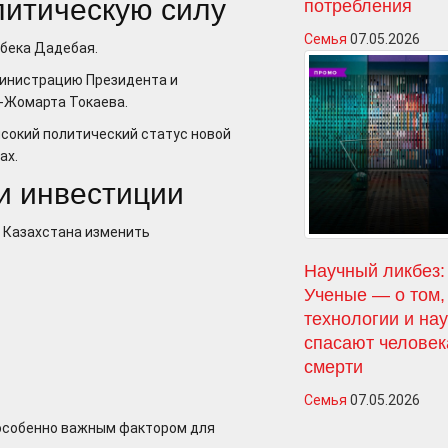
литическую силу
потребления
Семья
07.05.2026
йбека Дадебая.
министрацию Президента и
-Жомарта Токаева.
ысокий политический статус новой
ах.
и инвестиции
е Казахстана изменить
Научный ликбез:
Ученые — о том,
технологии и на
спасают человек
смерти
Семья
07.05.2026
 особенно важным фактором для