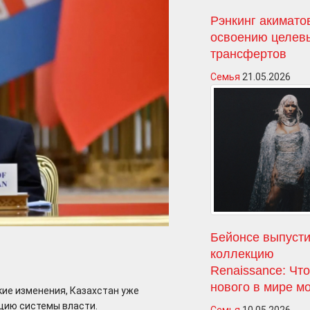
Рэнкинг акимато
освоению целев
трансфертов
Семья
21.05.2026
Бейонсе выпусти
коллекцию
Renaissance: Чт
нового в мире м
ие изменения, Казахстан уже
цию системы власти.