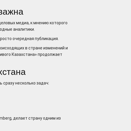
 важна
деловых медиа, к мнению которого
одные аналитики.
просто очередная публикация.
оисходящих в стране изменений и
ливого Казахстана» продолжает
хстана
 сразу несколько задач:
mberg, делает страну одним из