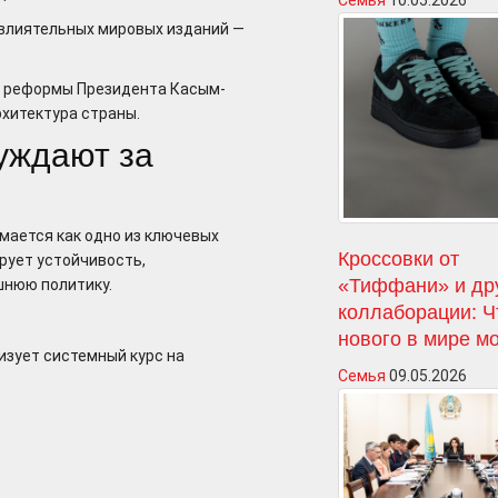
Семья
10.05.2026
 влиятельных мировых изданий —
т реформы Президента Касым-
рхитектура страны.
уждают за
мается как одно из ключевых
Кроссовки от
рует устойчивость,
«Тиффани» и др
шнюю политику.
коллаборации: Ч
нового в мире м
изует системный курс на
Семья
09.05.2026