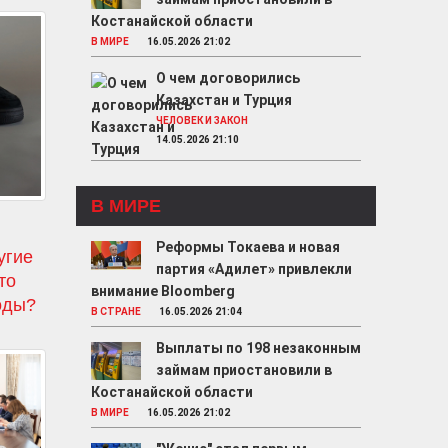
Костанайской области
В МИРЕ
16.05.2026 21:02
О чем договорились
Казахстан и Турция
ЧЕЛОВЕК И ЗАКОН
14.05.2026 21:10
В МИРЕ
Реформы Токаева и новая
угие
партия «Адилет» привлекли
то
внимание Bloomberg
оды?
В СТРАНЕ
16.05.2026 21:04
Выплаты по 198 незаконным
займам приостановили в
Костанайской области
В МИРЕ
16.05.2026 21:02