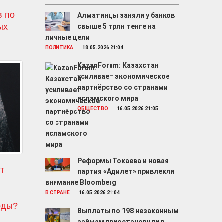
в по
Алматинцы заняли у банков
ых
свыше 5 трлн тенге на
личные цели
ПОЛИТИКА
18.05.2026 21:04
KazanForum: Казахстан
усиливает экономическое
партнёрство со странами
исламского мира
ОБЩЕСТВО
16.05.2026 21:05
Реформы Токаева и новая
т
партия «Адилет» привлекли
внимание Bloomberg
о
В СТРАНЕ
16.05.2026 21:04
оды?
Выплаты по 198 незаконным
займам приостановили в