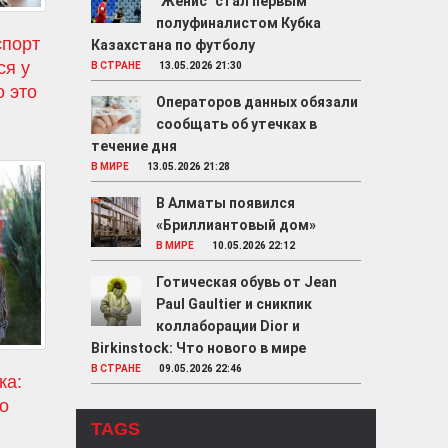
"Женис" стал первым
полуфиналистом Кубка
спорт
Казахстана по футболу
ся у
В СТРАНЕ
13.05.2026 21:30
о это
Операторов данных обязали
сообщать об утечках в
течение дня
В МИРЕ
13.05.2026 21:28
В Алматы появился
«Бриллиантовый дом»
В МИРЕ
10.05.2026 22:12
Готическая обувь от Jean
Paul Gaultier и сникпик
коллаборации Dior и
Birkinstock: Что нового в мире
В СТРАНЕ
09.05.2026 22:46
ка:
ro
TAGS