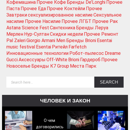
Кофемашина
Прочее Кофе
Бренды De’Longhi
Прочее
Паста
Прочее Еда
Прочее Коктейли
Прочее
Завтраки
сексуализированное насилие
Сексуальное
насилие
Прочее Насилие
Прочее ЛГБТ
Прочее Рак
Astana Science Fest
Сантехника
Бренды Леруа
Мерлен
Нур-Султан
Скидки недели
Прочее Ремонт
Pal Zaleri
Giorgio Armani Men
Бренды Brioni
Esentai
music festival
Esentai
Ритейл
Farfetch
Инновационные технологии
Робот-пылесос
Dreame
Gucci
Аксессуары
Off-White
Brioni
Гардероб
Прочее
Новоселье
Бренды К7 Group
Места Парк
ЧЕЛОВЕК И ЗАКОН
О чем
договорились