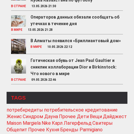
Кубка Казахстана по футболу
В СТРАНЕ
13.05.2026 21:30
Операторов данных обязали сообщать об
утечках в течение дня
В МИРЕ
13.05.2026 21:28
В Алматы появился «Бриллиантовый дом»
В МИРЕ
10.05.2026 22:12
Готическая обувь от Jean Paul Gaultier и
сникпик коллаборации Dior и Birkinstock:
Что нового в мире
В СТРАНЕ
09.05.2026 22:46
TAGS
потребкредиты
потребительское кредитование
Женис
Синдром Дауна
Прочее Дети
Вещи
Дайджест
Maison Margiela
Nike
Карл Лагерфельд
Свитеры
Общепит
Прочее Кухня
Бренды Parmigiano