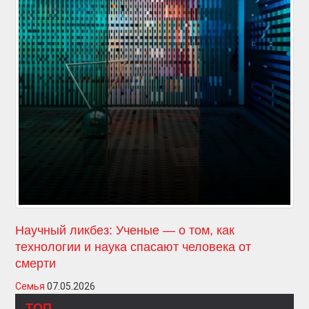
Научный ликбез: Ученые — о том, как
технологии и наука спасают человека от
смерти
Семья
07.05.2026
ТОП