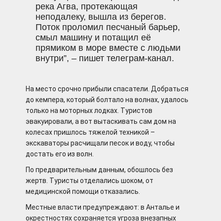
река Агва, протекающая
неподалеку, вышла из берегов.
Поток проломил песчаный барьер,
смыл машину и потащил её
прямиком в море вместе с людьми
внутри”, – пишет телеграм-канал.
На место срочно прибыли спасатели. Добраться
до кемпера, который болтало на волнах, удалось
только на моторных лодках. Туристов
эвакуировали, а вот вытаскивать сам дом на
колесах пришлось тяжелой техникой –
экскаваторы расчищали песок и воду, чтобы
достать его из волн.
По предварительным данным, обошлось без
жертв. Туристы отделались шоком, от
медицинской помощи отказались.
Местные власти предупреждают: в Анталье и
окрестностях сохраняется угроза внезапных