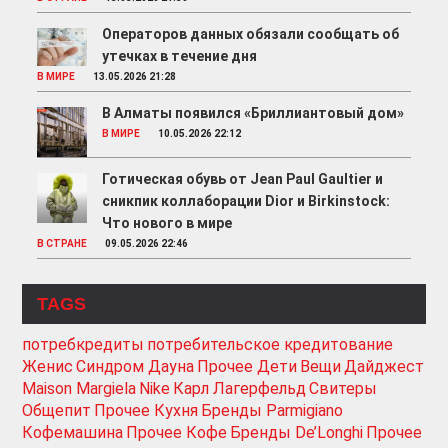
Операторов данных обязали сообщать об
утечках в течение дня
В МИРЕ
13.05.2026 21:28
В Алматы появился «Бриллиантовый дом»
В МИРЕ
10.05.2026 22:12
Готическая обувь от Jean Paul Gaultier и
сникпик коллаборации Dior и Birkinstock:
Что нового в мире
В СТРАНЕ
09.05.2026 22:46
TAGS
потребкредиты
потребительское кредитование
Женис
Синдром Дауна
Прочее Дети
Вещи
Дайджест
Maison Margiela
Nike
Карл Лагерфельд
Свитеры
Общепит
Прочее Кухня
Бренды Parmigiano
Кофемашина
Прочее Кофе
Бренды De’Longhi
Прочее