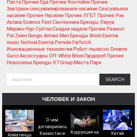
Паста
Прочее Еда
Прочее Коктейли
Прочее
Завтраки
сексуализированное насилие
Сексуальное
насилие
Прочее Насилие
Прочее ЛГБТ
Прочее Рак
Astana Science Fest
Сантехника
Бренды Леруа
Мерлен
Нур-Султан
Скидки недели
Прочее Ремонт
Pal Zaleri
Giorgio Armani Men
Бренды Brioni
Esentai
music festival
Esentai
Ритейл
Farfetch
Инновационные технологии
Робот-пылесос
Dreame
Gucci
Аксессуары
Off-White
Brioni
Гардероб
Прочее
Новоселье
Бренды К7 Group
Места Парк
ЧЕЛОВЕК И ЗАКОН
О чем
договорились
Коррупция на
Китай
Казахстан и
Алматинцы