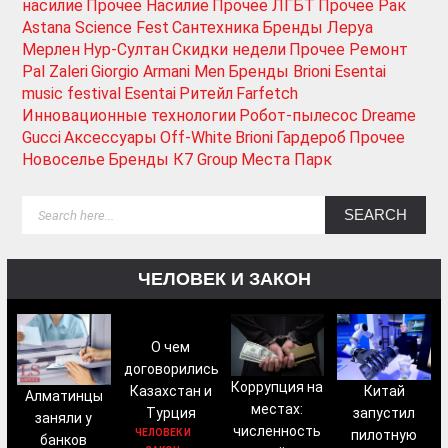
насилие
Прочее Насилие
Прочее ЛГБТ
Прочее Рак
Astana Science Fest
Сантехника
Бренды Леруа
Мерлен
Нур-Султан
Скидки недели
Прочее Ремонт
Pal Zaleri
Giorgio Armani Men
Бренды Brioni
Esentai
music festival
Esentai
Ритейл
Farfetch
Инновационные технологии
Робот-пылесос
Dreame
Gucci
Аксессуары
Off-White
Brioni
Гардероб
Прочее
Новоселье
Бренды К7 Group
Места Парк
ЧЕЛОВЕК И ЗАКОН
О чем
договорились
Коррупция на
Китай
Казахстан и
Алматинцы
местах:
запустил
Турция
заняли у
численность
пилотную
ЧЕЛОВЕК И
банков