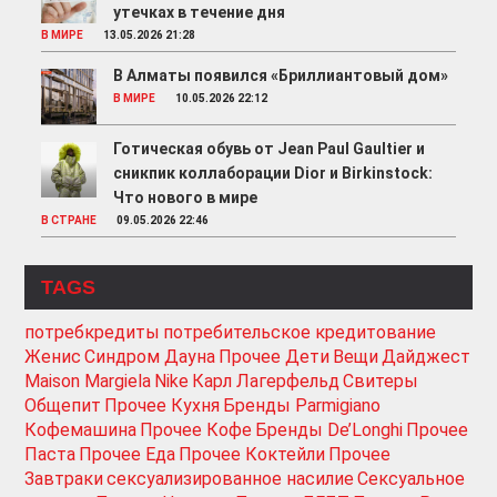
утечках в течение дня
В МИРЕ
13.05.2026 21:28
В Алматы появился «Бриллиантовый дом»
В МИРЕ
10.05.2026 22:12
Готическая обувь от Jean Paul Gaultier и
сникпик коллаборации Dior и Birkinstock:
Что нового в мире
В СТРАНЕ
09.05.2026 22:46
TAGS
потребкредиты
потребительское кредитование
Женис
Синдром Дауна
Прочее Дети
Вещи
Дайджест
Maison Margiela
Nike
Карл Лагерфельд
Свитеры
Общепит
Прочее Кухня
Бренды Parmigiano
Кофемашина
Прочее Кофе
Бренды De’Longhi
Прочее
Паста
Прочее Еда
Прочее Коктейли
Прочее
Завтраки
сексуализированное насилие
Сексуальное