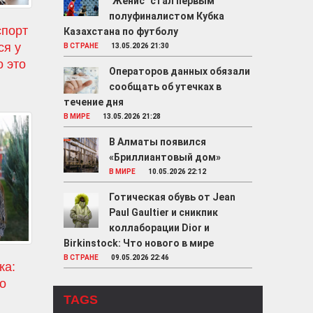
"Женис" стал первым
полуфиналистом Кубка
спорт
Казахстана по футболу
ся у
В СТРАНЕ
13.05.2026 21:30
о это
Операторов данных обязали
сообщать об утечках в
течение дня
В МИРЕ
13.05.2026 21:28
В Алматы появился
«Бриллиантовый дом»
В МИРЕ
10.05.2026 22:12
Готическая обувь от Jean
Paul Gaultier и сникпик
коллаборации Dior и
Birkinstock: Что нового в мире
В СТРАНЕ
09.05.2026 22:46
ка:
ro
TAGS