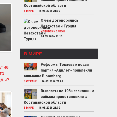
Костанайской области
В МИРЕ
16.05.2026 21:02
О чем договорились
Казахстан и Турция
ЧЕЛОВЕК И ЗАКОН
14.05.2026 21:10
В МИРЕ
Реформы Токаева и новая
угие
партия «Адилет» привлекли
то
внимание Bloomberg
оды?
В СТРАНЕ
16.05.2026 21:04
Выплаты по 198 незаконным
займам приостановили в
Костанайской области
В МИРЕ
16.05.2026 21:02