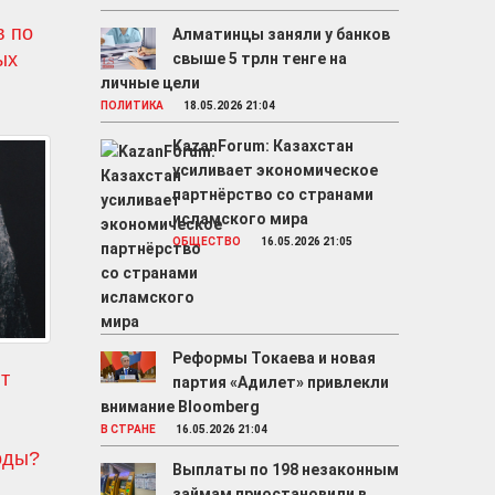
в по
Алматинцы заняли у банков
ых
свыше 5 трлн тенге на
личные цели
ПОЛИТИКА
18.05.2026 21:04
KazanForum: Казахстан
усиливает экономическое
партнёрство со странами
исламского мира
ОБЩЕСТВО
16.05.2026 21:05
Реформы Токаева и новая
т
партия «Адилет» привлекли
внимание Bloomberg
о
В СТРАНЕ
16.05.2026 21:04
оды?
Выплаты по 198 незаконным
займам приостановили в