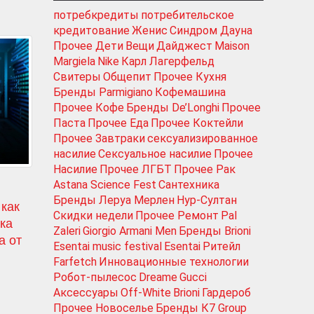
потребкредиты
потребительское
кредитование
Женис
Синдром Дауна
Прочее Дети
Вещи
Дайджест
Maison
Margiela
Nike
Карл Лагерфельд
Свитеры
Общепит
Прочее Кухня
Бренды Parmigiano
Кофемашина
Прочее Кофе
Бренды De’Longhi
Прочее
Паста
Прочее Еда
Прочее Коктейли
Прочее Завтраки
сексуализированное
насилие
Сексуальное насилие
Прочее
Насилие
Прочее ЛГБТ
Прочее Рак
Astana Science Fest
Сантехника
Бренды Леруа Мерлен
Нур-Султан
 как
Скидки недели
Прочее Ремонт
Pal
ука
Zaleri
Giorgio Armani Men
Бренды Brioni
а от
Esentai music festival
Esentai
Ритейл
Farfetch
Инновационные технологии
Робот-пылесос
Dreame
Gucci
Аксессуары
Off-White
Brioni
Гардероб
Прочее Новоселье
Бренды К7 Group