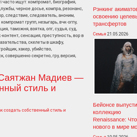
eri часто ищут: компромат, биография,
Рэнкинг акимато
цлужбы, черное досье, компра, резонанс,
ор, следствие, следователь, аноним,
освоению целев
, компромат групп, незыгарь, вчк-огпу,
трансфертов
ия, таможня, взятка, опг, судья, суд,
Семья
21.05.2026
-контент, сенсация, преступность, вор в
оказательства, скелеты в шкафу,
ройщик, хакер, убийство,
к, совершенно секретно, гру, версия,
 Саятжан Мадиев —
енный стиль и
Бейонсе выпусти
коллекцию
Renaissance: Чт
нового в мире м