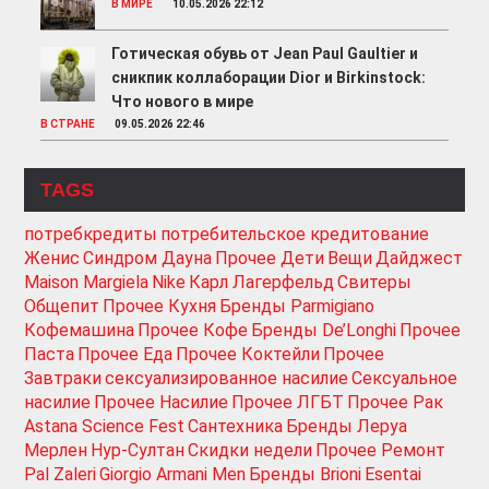
В МИРЕ
10.05.2026 22:12
Готическая обувь от Jean Paul Gaultier и
сникпик коллаборации Dior и Birkinstock:
Что нового в мире
В СТРАНЕ
09.05.2026 22:46
TAGS
потребкредиты
потребительское кредитование
Женис
Синдром Дауна
Прочее Дети
Вещи
Дайджест
Maison Margiela
Nike
Карл Лагерфельд
Свитеры
Общепит
Прочее Кухня
Бренды Parmigiano
Кофемашина
Прочее Кофе
Бренды De’Longhi
Прочее
Паста
Прочее Еда
Прочее Коктейли
Прочее
Завтраки
сексуализированное насилие
Сексуальное
насилие
Прочее Насилие
Прочее ЛГБТ
Прочее Рак
Astana Science Fest
Сантехника
Бренды Леруа
Мерлен
Нур-Султан
Скидки недели
Прочее Ремонт
Pal Zaleri
Giorgio Armani Men
Бренды Brioni
Esentai