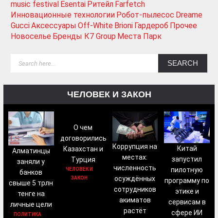
music festival
Esentai
Ритейл
Farfetch
Инновационные технологии
Робот-пылесос
Dreame
Gucci
Аксессуары
Off-White
Brioni
Гардероб
Прочее
Новоселье
Бренды К7 Group
Места Парк
ЧЕЛОВЕК И ЗАКОН
О чем
договорились
Коррупция на
Китай
Казахстан и
Алматинцы
местах:
запустил
Турция
заняли у
численность
пилотную
ЧЕЛОВЕК И
банков
осуждённых
ЗАКОН
программу по
свыше 5 трлн
сотрудников
этике и
тенге на
акиматов
сервисам в
личные цели
растёт
сфере ИИ
ПОЛИТИКА