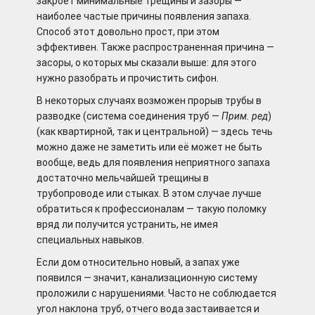
закроет минимальные трещины и зазоры —
наиболее частые причины появления запаха.
Способ этот довольно прост, при этом
эффективен. Также распространенная причина —
засоры, о которых мы сказали выше: для этого
нужно разобрать и прочистить сифон.
В некоторых случаях возможен прорыв трубы в
разводке (система соединения труб —
Прим. ред
)
(как квартирной, так и центральной) — здесь течь
можно даже не заметить или её может не быть
вообще, ведь для появления неприятного запаха
достаточно мельчайшей трещины в
трубопроводе или стыках. В этом случае лучше
обратиться к профессионалам — такую поломку
вряд ли получится устранить, не имея
специальных навыков.
Если дом относительно новый, а запах уже
появился — значит, канализационную систему
проложили с нарушениями. Часто не соблюдается
угол наклона труб, отчего вода застаивается и