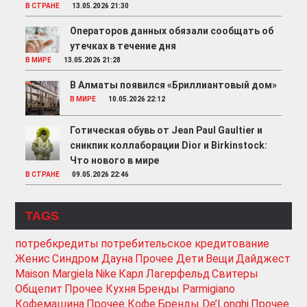
В СТРАНЕ
13.05.2026 21:30
Операторов данных обязали сообщать об
утечках в течение дня
В МИРЕ
13.05.2026 21:28
В Алматы появился «Бриллиантовый дом»
В МИРЕ
10.05.2026 22:12
Готическая обувь от Jean Paul Gaultier и
сникпик коллаборации Dior и Birkinstock:
Что нового в мире
В СТРАНЕ
09.05.2026 22:46
TAGS
потребкредиты
потребительское кредитование
Женис
Синдром Дауна
Прочее Дети
Вещи
Дайджест
Maison Margiela
Nike
Карл Лагерфельд
Свитеры
Общепит
Прочее Кухня
Бренды Parmigiano
Кофемашина
Прочее Кофе
Бренды De’Longhi
Прочее