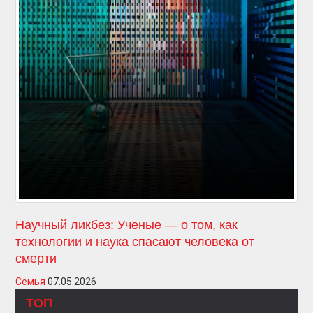
Научный ликбез: Ученые — о том, как
технологии и наука спасают человека от
смерти
Семья
07.05.2026
ТОП