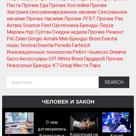
Паста
Прочее Еда
Прочее Коктейли
Прочее
Завтраки
сексуализированное насилие
Сексуальное
насилие
Прочее Насилие
Прочее ЛГБТ
Прочее Рак
Astana Science Fest
Сантехника
Бренды Леруа
Мерлен
Нур-Султан
Скидки недели
Прочее Ремонт
Pal Zaleri
Giorgio Armani Men
Бренды Brioni
Esentai
music festival
Esentai
Ритейл
Farfetch
Инновационные технологии
Робот-пылесос
Dreame
Gucci
Аксессуары
Off-White
Brioni
Гардероб
Прочее
Новоселье
Бренды К7 Group
Места Парк
ЧЕЛОВЕК И ЗАКОН
О чем
договорились
Коррупция на
Китай
Казахстан и