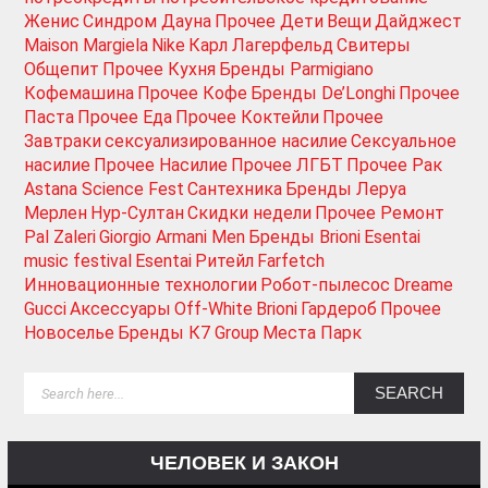
Женис
Синдром Дауна
Прочее Дети
Вещи
Дайджест
Maison Margiela
Nike
Карл Лагерфельд
Свитеры
Общепит
Прочее Кухня
Бренды Parmigiano
Кофемашина
Прочее Кофе
Бренды De’Longhi
Прочее
Паста
Прочее Еда
Прочее Коктейли
Прочее
Завтраки
сексуализированное насилие
Сексуальное
насилие
Прочее Насилие
Прочее ЛГБТ
Прочее Рак
Astana Science Fest
Сантехника
Бренды Леруа
Мерлен
Нур-Султан
Скидки недели
Прочее Ремонт
Pal Zaleri
Giorgio Armani Men
Бренды Brioni
Esentai
music festival
Esentai
Ритейл
Farfetch
Инновационные технологии
Робот-пылесос
Dreame
Gucci
Аксессуары
Off-White
Brioni
Гардероб
Прочее
Новоселье
Бренды К7 Group
Места Парк
ЧЕЛОВЕК И ЗАКОН