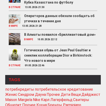
Кубка Казахстана по футболу
В СТРАНЕ
13.05.2026 21:30
Операторов данных обязали сообщать об
утечках в течение дня
В МИРЕ
13.05.2026 21:28
В Алматы появился «Бриллиантовый дом»
В МИРЕ
10.05.2026 22:12
Готическая обувь от Jean Paul Gaultier и
сникпик коллаборации Dior и Birkinstock:
Что нового в мире
В СТРАНЕ
09.05.2026 22:46
TAGS
потребкредиты
потребительское кредитование
Женис
Синдром Дауна
Прочее Дети
Вещи
Дайджест
Maison Margiela
Nike
Карл Лагерфельд
Свитеры
Общепит
Прочее Кухня
Бренды Parmigiano