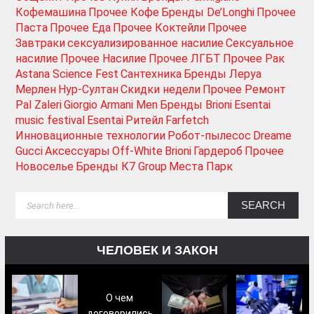
Кофемашина
Прочее Кофе
Бренды De’Longhi
Прочее
Паста
Прочее Еда
Прочее Коктейли
Прочее
Завтраки
сексуализированное насилие
Сексуальное
насилие
Прочее Насилие
Прочее ЛГБТ
Прочее Рак
Astana Science Fest
Сантехника
Бренды Леруа
Мерлен
Нур-Султан
Скидки недели
Прочее Ремонт
Pal Zaleri
Giorgio Armani Men
Бренды Brioni
Esentai
music festival
Esentai
Ритейл
Farfetch
Инновационные технологии
Робот-пылесос
Dreame
Gucci
Аксессуары
Off-White
Brioni
Гардероб
Прочее
Новоселье
Бренды К7 Group
Места Парк
ЧЕЛОВЕК И ЗАКОН
О чем
договорились