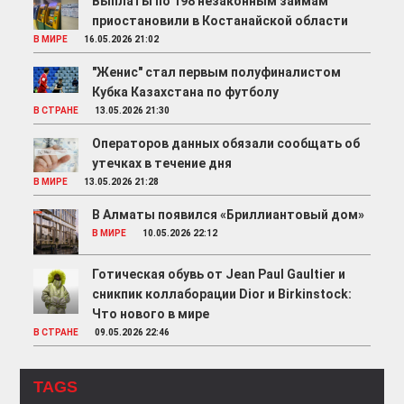
Выплаты по 198 незаконным займам
приостановили в Костанайской области
В МИРЕ
16.05.2026 21:02
"Женис" стал первым полуфиналистом
Кубка Казахстана по футболу
В СТРАНЕ
13.05.2026 21:30
Операторов данных обязали сообщать об
утечках в течение дня
В МИРЕ
13.05.2026 21:28
В Алматы появился «Бриллиантовый дом»
В МИРЕ
10.05.2026 22:12
Готическая обувь от Jean Paul Gaultier и
сникпик коллаборации Dior и Birkinstock:
Что нового в мире
В СТРАНЕ
09.05.2026 22:46
TAGS