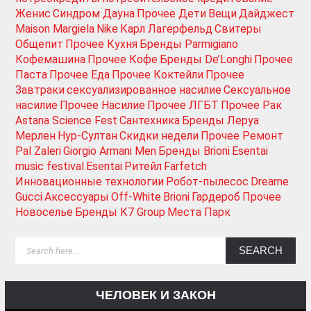
Женис
Синдром Дауна
Прочее Дети
Вещи
Дайджест
Maison Margiela
Nike
Карл Лагерфельд
Свитеры
Общепит
Прочее Кухня
Бренды Parmigiano
Кофемашина
Прочее Кофе
Бренды De’Longhi
Прочее
Паста
Прочее Еда
Прочее Коктейли
Прочее
Завтраки
сексуализированное насилие
Сексуальное
насилие
Прочее Насилие
Прочее ЛГБТ
Прочее Рак
Astana Science Fest
Сантехника
Бренды Леруа
Мерлен
Нур-Султан
Скидки недели
Прочее Ремонт
Pal Zaleri
Giorgio Armani Men
Бренды Brioni
Esentai
music festival
Esentai
Ритейл
Farfetch
Инновационные технологии
Робот-пылесос
Dreame
Gucci
Аксессуары
Off-White
Brioni
Гардероб
Прочее
Новоселье
Бренды К7 Group
Места Парк
ЧЕЛОВЕК И ЗАКОН