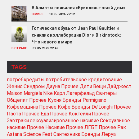
В Алматы появился «Бриллиантовый дом»
В МИРЕ
10.05.2026 22:12
Готическая обувь от Jean Paul Gaultier и
сникпик коллаборации Dior и Birkinstock:
Что нового в мире
В СТРАНЕ
09.05.2026 22:46
TAGS
потребкредиты
потребительское кредитование
Женис
Синдром Дауна
Прочее Дети
Вещи
Дайджест
Maison Margiela
Nike
Карл Лагерфельд
Свитеры
Общепит
Прочее Кухня
Бренды Parmigiano
Кофемашина
Прочее Кофе
Бренды De’Longhi
Прочее
Паста
Прочее Еда
Прочее Коктейли
Прочее
Завтраки
сексуализированное насилие
Сексуальное
насилие
Прочее Насилие
Прочее ЛГБТ
Прочее Рак
Astana Science Fest
Сантехника
Бренды Леруа