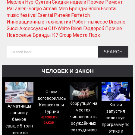
Мерлен
Нур-Султан
Скидки недели
Прочее Ремонт
Pal Zaleri
Giorgio Armani Men
Бренды Brioni
Esentai
music festival
Esentai
Ритейл
Farfetch
Инновационные технологии
Робот-пылесос
Dreame
Gucci
Аксессуары
Off-White
Brioni
Гардероб
Прочее
Новоселье
Бренды К7 Group
Места Парк
ЧЕЛОВЕК И ЗАКОН
О чем
договорились
Коррупция на
Китай
Казахстан и
Алматинцы
местах:
запустил
Турция
заняли у
численность
пилотную
ЧЕЛОВЕК И
банков
осуждённых
ЗАКОН
программу по
свыше 5 трлн
сотрудников
этике и
тенге на