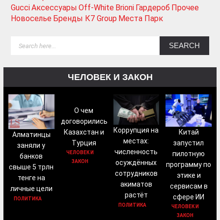
Gucci
Аксессуары
Off-White
Brioni
Гардероб
Прочее
Новоселье
Бренды К7 Group
Места Парк
ЧЕЛОВЕК И ЗАКОН
О чем
договорились
Коррупция на
Китай
Казахстан и
Алматинцы
местах:
запустил
Турция
заняли у
численность
пилотную
ЧЕЛОВЕК И
банков
осуждённых
ЗАКОН
программу по
свыше 5 трлн
сотрудников
этике и
тенге на
акиматов
сервисам в
личные цели
растёт
сфере ИИ
ПОЛИТИКА
ПОЛИТИКА
ЧЕЛОВЕК И
ЗАКОН