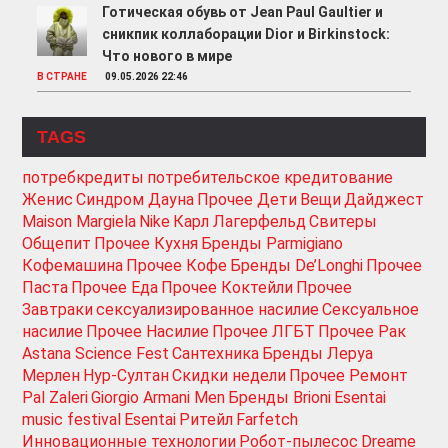
Готическая обувь от Jean Paul Gaultier и
сникпик коллаборации Dior и Birkinstock:
Что нового в мире
В СТРАНЕ
09.05.2026 22:46
TAGS
потребкредиты
потребительское кредитование
Женис
Синдром Дауна
Прочее Дети
Вещи
Дайджест
Maison Margiela
Nike
Карл Лагерфельд
Свитеры
Общепит
Прочее Кухня
Бренды Parmigiano
Кофемашина
Прочее Кофе
Бренды De’Longhi
Прочее
Паста
Прочее Еда
Прочее Коктейли
Прочее
Завтраки
сексуализированное насилие
Сексуальное
насилие
Прочее Насилие
Прочее ЛГБТ
Прочее Рак
Astana Science Fest
Сантехника
Бренды Леруа
Мерлен
Нур-Султан
Скидки недели
Прочее Ремонт
Pal Zaleri
Giorgio Armani Men
Бренды Brioni
Esentai
music festival
Esentai
Ритейл
Farfetch
Инновационные технологии
Робот-пылесос
Dreame