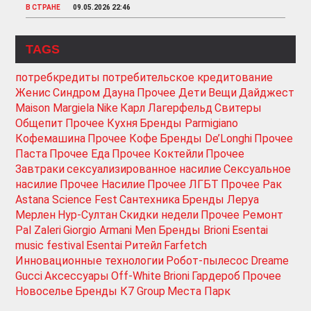
В СТРАНЕ
09.05.2026 22:46
TAGS
потребкредиты
потребительское кредитование
Женис
Синдром Дауна
Прочее Дети
Вещи
Дайджест
Maison Margiela
Nike
Карл Лагерфельд
Свитеры
Общепит
Прочее Кухня
Бренды Parmigiano
Кофемашина
Прочее Кофе
Бренды De’Longhi
Прочее
Паста
Прочее Еда
Прочее Коктейли
Прочее
Завтраки
сексуализированное насилие
Сексуальное
насилие
Прочее Насилие
Прочее ЛГБТ
Прочее Рак
Astana Science Fest
Сантехника
Бренды Леруа
Мерлен
Нур-Султан
Скидки недели
Прочее Ремонт
Pal Zaleri
Giorgio Armani Men
Бренды Brioni
Esentai
music festival
Esentai
Ритейл
Farfetch
Инновационные технологии
Робот-пылесос
Dreame
Gucci
Аксессуары
Off-White
Brioni
Гардероб
Прочее
Новоселье
Бренды К7 Group
Места Парк