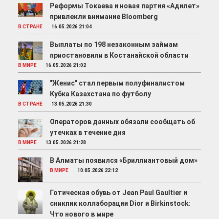
Реформы Токаева и новая партия «Адилет»
привлекли внимание Bloomberg
В СТРАНЕ
16.05.2026 21:04
Выплаты по 198 незаконным займам
приостановили в Костанайской области
В МИРЕ
16.05.2026 21:02
"Женис" стал первым полуфиналистом
Кубка Казахстана по футболу
В СТРАНЕ
13.05.2026 21:30
Операторов данных обязали сообщать об
утечках в течение дня
В МИРЕ
13.05.2026 21:28
В Алматы появился «Бриллиантовый дом»
В МИРЕ
10.05.2026 22:12
Готическая обувь от Jean Paul Gaultier и
сникпик коллаборации Dior и Birkinstock:
Что нового в мире