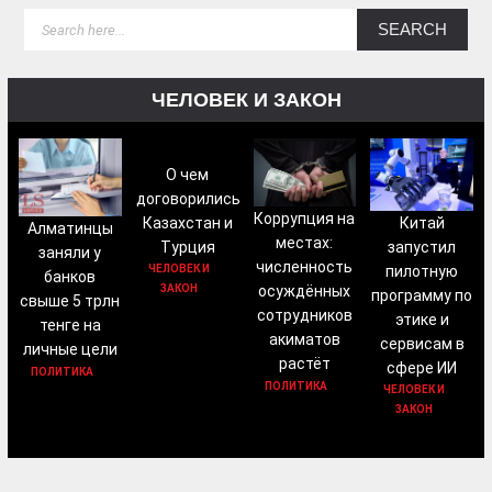
ЧЕЛОВЕК И ЗАКОН
О чем
договорились
Коррупция на
Китай
Казахстан и
Алматинцы
местах:
запустил
Турция
заняли у
численность
пилотную
ЧЕЛОВЕК И
банков
осуждённых
ЗАКОН
программу по
свыше 5 трлн
сотрудников
этике и
тенге на
акиматов
сервисам в
личные цели
растёт
сфере ИИ
ПОЛИТИКА
ПОЛИТИКА
ЧЕЛОВЕК И
ЗАКОН